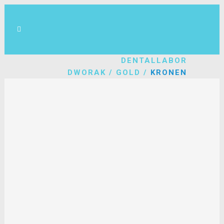
DENTALLABOR
DWORAK
/
GOLD
/
KRONEN
Die Abbildung zeigt eine Vollgusskrone,
hergestellt aus einer biokompatiblen
Goldlegierung.
Unsere
Mitarbeiter:innen